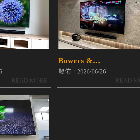
Bowers &
WilkinsSOUNDBAR
UNDBAR
發佈：2026/06/26
6