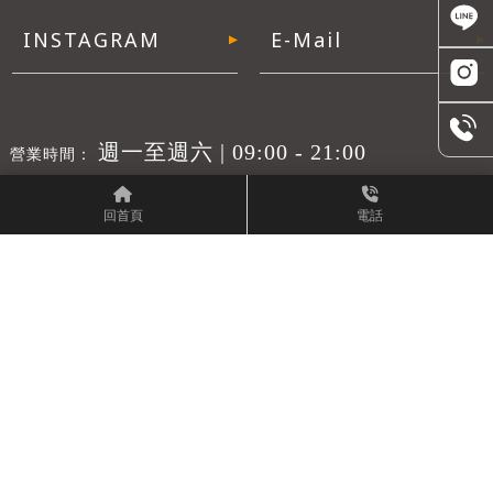
週一至週六 | 09:00 - 21:00
週一至週日 | 24小時
回首頁
電話
05 2236 522
big.head@msa.hinet.net
嘉義市東區彌陀路373號
關於醉音
經銷品牌
新品曝光
產品介紹
客戶案例
原廠參訪