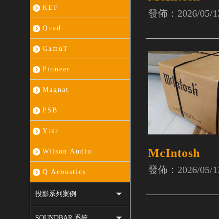
KEF
發佈：2026/05/1
Quad
GamuT
Pioneer
Magnat
PSB
Yter
McIntosh
Wilson Audio
發佈：2026/05/1
Q Acoustics
投影系列案例
SOUNDBAR 系統