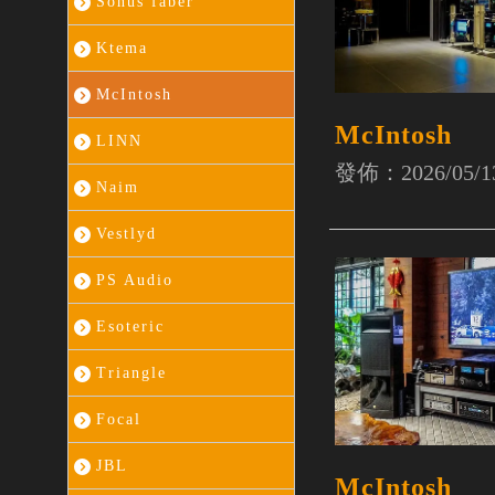
Sonus faber
Ktema
McIntosh
McIntosh
LINN
發佈：2026/05/1
Naim
Vestlyd
PS Audio
Esoteric
Triangle
Focal
JBL
McIntosh