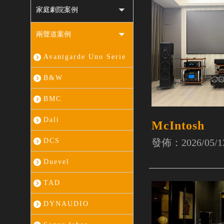
家庭劇院案例
兩聲道案例
Avantgarde Uno Serie
B&W
BMC
Dali
McIntosh
發佈：2026/05/1
DCS
Duevel
TAD
DYNAUDIO