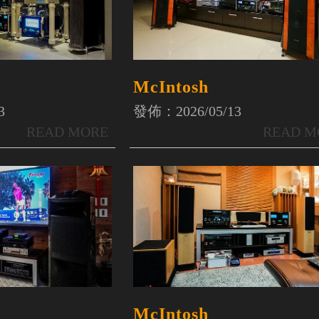
McIntosh
3
發佈：2026/05/13
McIntosh