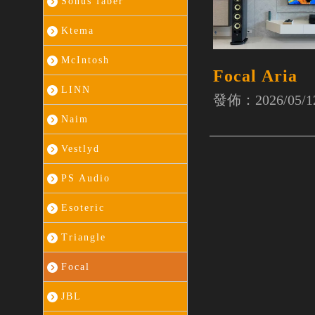
Sonus faber
Ktema
McIntosh
Focal Aria
LINN
發佈：2026/05/1
Naim
Vestlyd
PS Audio
Esoteric
Triangle
Focal
JBL