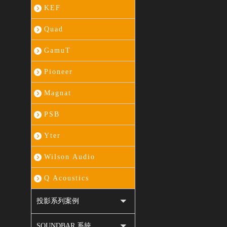
KEF
Quad
GamuT
Pioneer
Magnat
PSB
Yter
Wilson Audio
Q Acoustics
投影系列案例
SOUNDBAR 系統