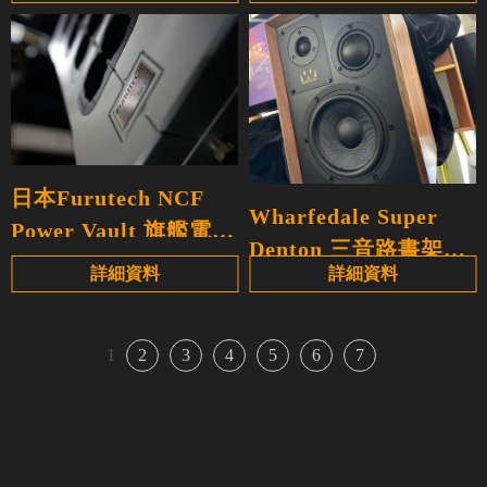
日本Furutech NCF
Wharfedale Super
Power Vault 旗艦電源
Denton 三音路書架喇
排插
詳細資料
詳細資料
叭
1
2
3
4
5
6
7