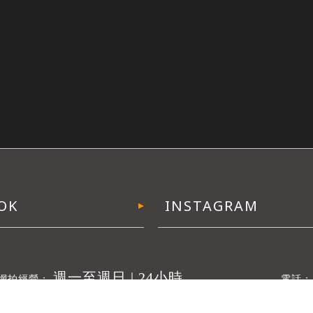
週一至週日 | 24小時
嘉義市東區彌陀路373號